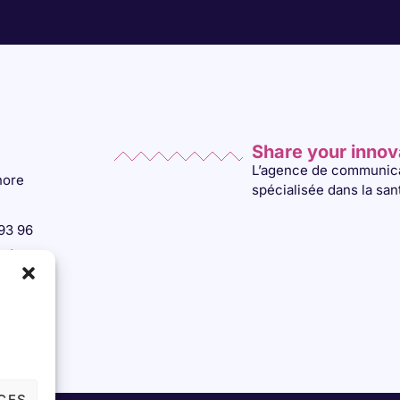
Share your innov
L’agence de communic
nore
spécialisée dans la san
 93 96
.fr
CES