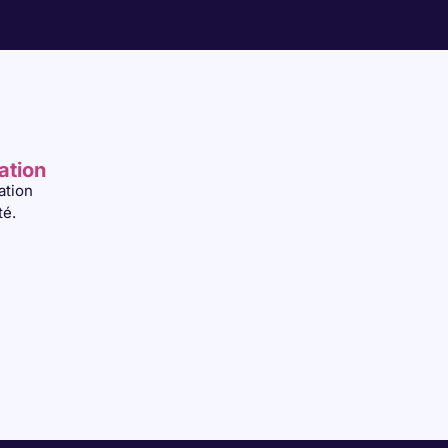
ation
ation
té.