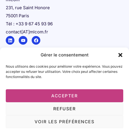
231, rue Saint Honore
75001 Paris
Tél : +33 9 67 45 93 96
contact[AT]mlcom.fr
Gérer le consentement
Nous utilisons des cookies pour améliorer votre expérience. Vous pouvez
Share your innovation
accepter ou refuser leur utilisation. Votre choix peut affecter certaines
L’agence de communication spécialisée dans la
fonctionnalités du site.
santé.
ACCEPTER
2026 mlcom – Tous droits réservés.
REFUSER
Mentions légales
|
Politique de confidentialité
|
Conditions
VOIR LES PRÉFÉRENCES
générales de vente
|
Accessibilité (non conforme)